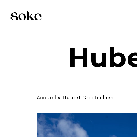
Skip
to
main
content
Hube
Accueil
»
Hubert Grooteclaes