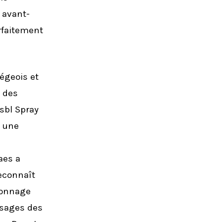
 avant-
rfaitement
égeois et
e des
asbl Spray
e une
aes a
reconnaît
sonnage
visages des