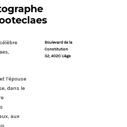
ographe
ooteclaes
célèbre
Boulevard
de
la
Constitution
aes,
32, 4020
Liège
 et l’épouse
se, dans le
re
es
aux, aux
is