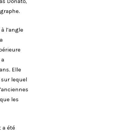
las Donato,
ographe.
à l’angle
la
périeure
 a
ns. Elle
 sur lequel
d’anciennes
que les
 a été