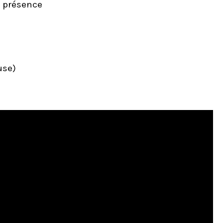
n présence
use)