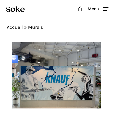
Skip
Menu
to
Close
main
Menu
Accueil
»
Murals
content