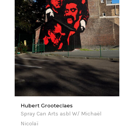
Hubert Grooteclaes
Spray Can Arts asbl W/ Michaël
Nicolaï