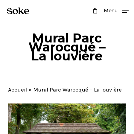
Skip
Menu
to
Close
main
Menu
Mural Parc
content
Warocqué –
La louvière
Accueil
»
Mural Parc Warocqué – La louvière