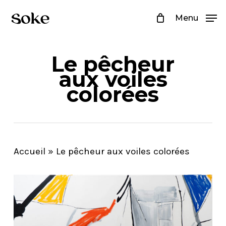
Skip
Menu
to
Close
main
Menu
Le pêcheur
content
aux voiles
colorées
Accueil
»
Le pêcheur aux voiles colorées