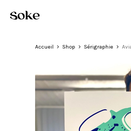
Skip
to
main
content
Accueil
Shop
Sérigraphie
Avi