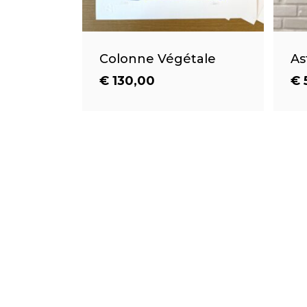
Colonne Végétale
As
€
130,00
€
€
€
130,00