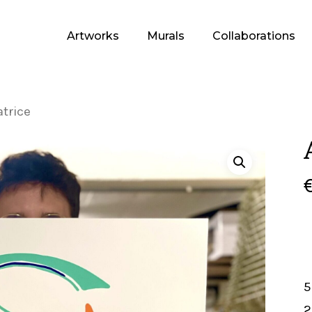
Artworks
Murals
Collaborations
atrice
5
2